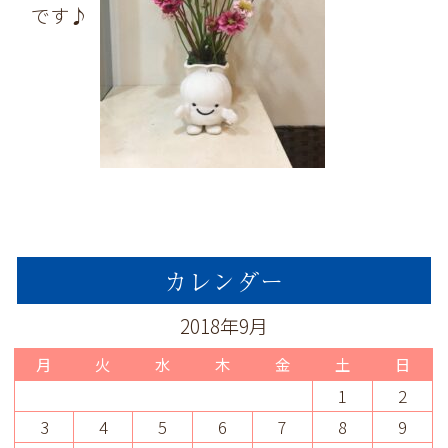
です♪
カレンダー
2018年9月
月
火
水
木
金
土
日
1
2
3
4
5
6
7
8
9